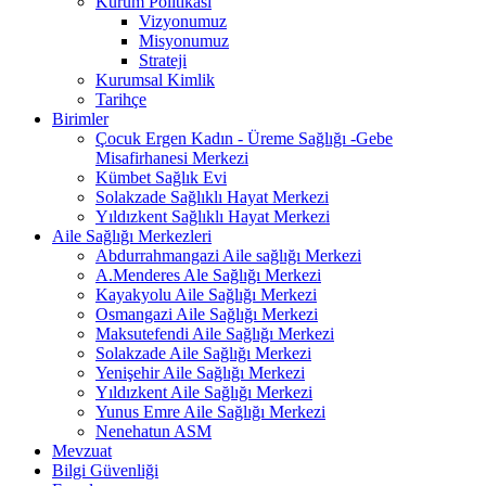
Kurum Politikası
Vizyonumuz
Misyonumuz
Strateji
Kurumsal Kimlik
Tarihçe
Birimler
Çocuk Ergen Kadın - Üreme Sağlığı -Gebe
Misafirhanesi Merkezi
Kümbet Sağlık Evi
Solakzade Sağlıklı Hayat Merkezi
Yıldızkent Sağlıklı Hayat Merkezi
Aile Sağlığı Merkezleri
Abdurrahmangazi Aile sağlığı Merkezi
A.Menderes Ale Sağlığı Merkezi
Kayakyolu Aile Sağlığı Merkezi
Osmangazi Aile Sağlığı Merkezi
Maksutefendi Aile Sağlığı Merkezi
Solakzade Aile Sağlığı Merkezi
Yenişehir Aile Sağlığı Merkezi
Yıldızkent Aile Sağlığı Merkezi
Yunus Emre Aile Sağlığı Merkezi
Nenehatun ASM
Mevzuat
Bilgi Güvenliği