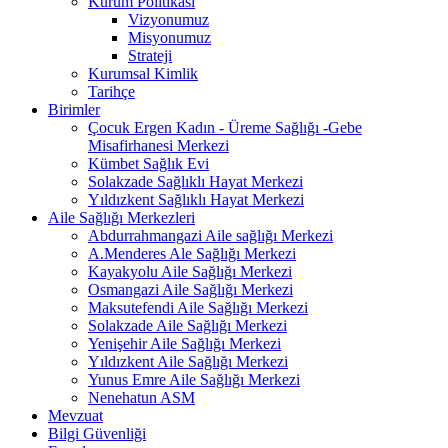
Kurum Politikası
Vizyonumuz
Misyonumuz
Strateji
Kurumsal Kimlik
Tarihçe
Birimler
Çocuk Ergen Kadın - Üreme Sağlığı -Gebe
Misafirhanesi Merkezi
Kümbet Sağlık Evi
Solakzade Sağlıklı Hayat Merkezi
Yıldızkent Sağlıklı Hayat Merkezi
Aile Sağlığı Merkezleri
Abdurrahmangazi Aile sağlığı Merkezi
A.Menderes Ale Sağlığı Merkezi
Kayakyolu Aile Sağlığı Merkezi
Osmangazi Aile Sağlığı Merkezi
Maksutefendi Aile Sağlığı Merkezi
Solakzade Aile Sağlığı Merkezi
Yenişehir Aile Sağlığı Merkezi
Yıldızkent Aile Sağlığı Merkezi
Yunus Emre Aile Sağlığı Merkezi
Nenehatun ASM
Mevzuat
Bilgi Güvenliği